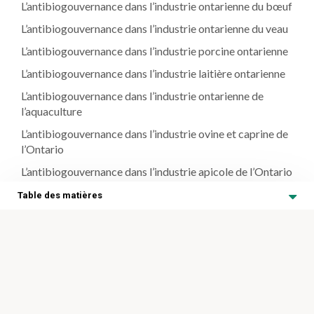
L’antibiogouvernance dans l’industrie ontarienne du bœuf
L’antibiogouvernance dans l’industrie ontarienne du veau
L’antibiogouvernance dans l’industrie porcine ontarienne
L’antibiogouvernance dans l’industrie laitière ontarienne
L’antibiogouvernance dans l’industrie ontarienne de
l’aquaculture
L’antibiogouvernance dans l’industrie ovine et caprine de
l’Ontario
L’antibiogouvernance dans l’industrie apicole de l’Ontario
L’antibiogouvernance dans l’industrie avicole Canadienne
Table des matières
L’antibiogouvernance dans l’industrie équine de l’Ontario
L’antibiogouvernance dans
l’industrie équine de l’Ontario
Ressources
L’antibiogouvernance dans l’industrie équine de l’Ontario
Propriétaires d’animaux
Table des matières
Médecins vétérinaires