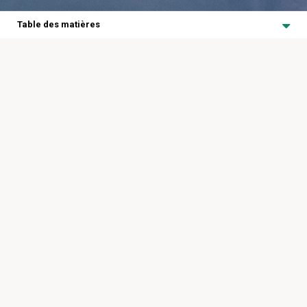
Table des matières
L’antibiogouvernance dans
l’industrie ontarienne du bœuf
L’antibiogouvernance dans l’industrie ontarienne du bœuf
Table des matières
Une introduction aux programmes de préconditionnement
Stratégies de vaccination et immunité du troupeau
Vaccins et protocoles pour les bovins de boucherie
Pratiques de sevrage
Interventions chirurgicales : castration et écornage
Identifier les veaux souffrant de diarrhée
Quelles sont les causes de la diarrhée?
Traiter la diarrhée
Prévenir la diarrhée
Identifier les animaux atteints du complexe respiratoire