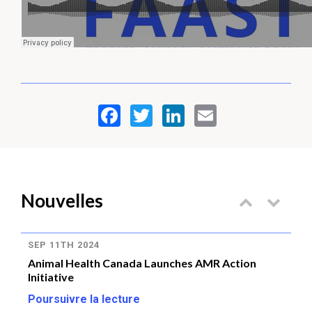
Nouvelles
SEP 11TH 2024
JU
Animal Health Canada Launches AMR Action
No
Initiative
ge
de
Poursuivre la lecture