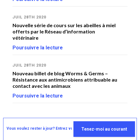
de
Po
JUIL 28TH 2020
Nouvelle série de cours sur les abeilles à miel
offerts par le Réseau d’information
MA
vétérinaire
Pr
de
Poursuivre la lecture
Po
JUIL 28TH 2020
FÉ
Nouveau billet de blog Worms & Germs –
Résistance aux antimicrobiens attribuable au
Ba
contact avec les animaux
Wi
Poursuivre la lecture
Ba