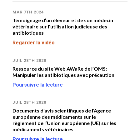
Po
MAR 7TH 2024
JU
Témoignage d’un éleveur et de son médecin
Ré
vétérinaire sur l’utilisation judicieuse des
Pr
antibiotiques
de
Regarder la vidéo
Pr
Po
JUIL 28TH 2020
Ressource du site Web AWaRe de l’OMS:
JU
Manipuler les antibiotiques avec précaution
Ou
Poursuivre la lecture
l’
po
Po
JUIL 28TH 2020
Documents d’avis scientifiques de l’Agence
européenne des médicaments sur le
MA
règlement de l’Union européenne (UE) sur les
In
médicaments vétérinaires
an
pr
Poursuivre la lecture