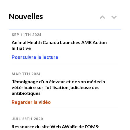
Nouvelles
SEP 11TH 2024
JU
Animal Health Canada Launches AMR Action
No
Initiative
ge
de
Poursuivre la lecture
Po
MAR 7TH 2024
JU
Témoignage d’un éleveur et de son médecin
Ré
vétérinaire sur l’utilisation judicieuse des
Pr
antibiotiques
de
Regarder la vidéo
Pr
Po
JUIL 28TH 2020
Ressource du site Web AWaRe de l’OMS:
JU