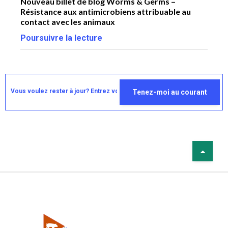
FÉ
Nouveau billet de blog Worms & Germs –
Résistance aux antimicrobiens attribuable au
Ba
contact avec les animaux
Wi
Poursuivre la lecture
Ba