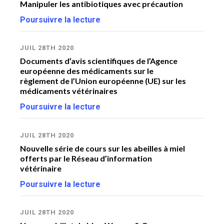
Manipuler les antibiotiques avec précaution
Ou
Poursuivre la lecture
l’
po
Po
JUIL 28TH 2020
Documents d’avis scientifiques de l’Agence
européenne des médicaments sur le
MA
règlement de l’Union européenne (UE) sur les
In
médicaments vétérinaires
an
pr
Poursuivre la lecture
de
Po
JUIL 28TH 2020
Nouvelle série de cours sur les abeilles à miel
offerts par le Réseau d’information
MA
vétérinaire
Pr
de
Poursuivre la lecture
Po
JUIL 28TH 2020