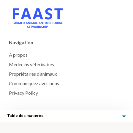
Navigation
À propos
Médecins vétérinaires
Propriétaires d’animaux
Communiquez avec nous
Privacy Policy
Revues GAMAE
Table des matières
Ce que vous devriez savoir sur les médicaments pour le
bétail
Les règlements sur l’utilisation